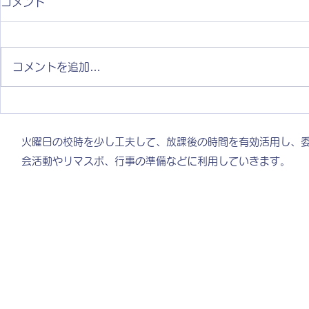
コメント
コメントを追加…
ようこそ！
学校日記の記事についてのお
知らせ
©20
火曜日の校時を少し工夫して、放課後の時間を有効活用し、
会活動やリマスポ、行事の準備などに利用していきます。